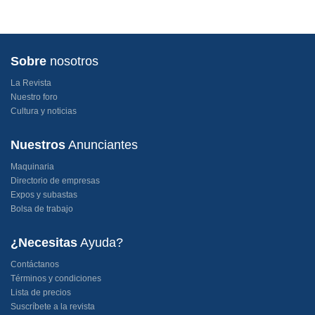
Sobre
nosotros
La Revista
Nuestro foro
Cultura y noticias
Nuestros
Anunciantes
Maquinaria
Directorio de empresas
Expos y subastas
Bolsa de trabajo
¿Necesitas
Ayuda?
Contáctanos
Términos y condiciones
Lista de precios
Suscríbete a la revista