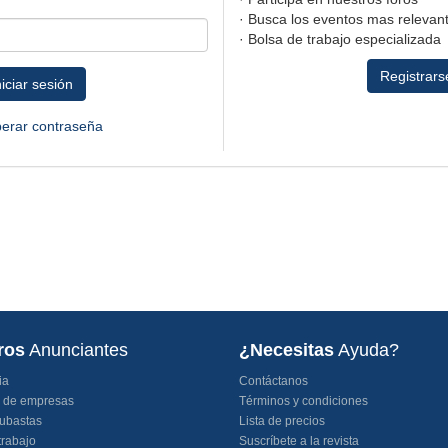
· Busca los eventos mas relevant
· Bolsa de trabajo especializada
Registrars
niciar sesión
erar contraseña
ros
Anunciantes
¿Necesitas
Ayuda?
ia
Contáctanos
o de empresas
Términos y condiciones
ubastas
Lista de precios
trabajo
Suscríbete a la revista