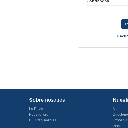
Contraseña
I
Recup
Sobre
nosotros
Nuest
La Revista
Maquinar
Nuestro foro
Directori
Cultura y noticias
Expos y s
Bolsa de 