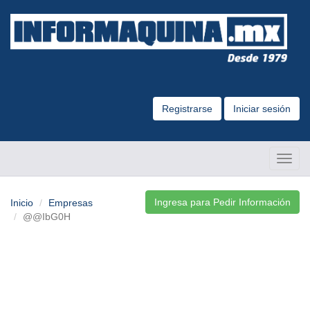
Registrarse
Iniciar sesión
Altern
Naveg
Ingresa para Pedir Información
Inicio
Empresas
@@IbG0H