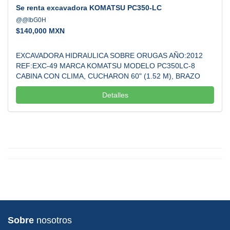
Se renta excavadora KOMATSU PC350-LC
@@IbG0H
$
140,000 MXN
EXCAVADORA HIDRAULICA SOBRE ORUGAS AÑO:2012
REF:EXC-49 MARCA KOMATSU MODELO PC350LC-8
CABINA CON CLIMA, CUCHARON 60" (1.52 M), BRAZO
STD., CAMARA DE VISION TRASERA MOTOR KOMATSU
Detalles
194 KW 246 HP 6 CIL. DIESEL CON TURBO PESO OPER
35 TON RENTA $140,000 POR MES CORREO DE
CONTACTO:
urban.gogar@gmail.com
...
Sobre
nosotros