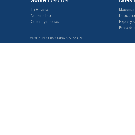
Sobre
nosotros
Nuest
La Revista
Maquinar
Nuestro foro
Directori
Cultura y noticias
Expos y s
Bolsa de 
© 2016 INFORMAQUINA S.A. de C.V.