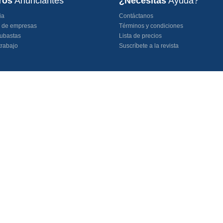
ros
Anunciantes
¿Necesitas
Ayuda?
ia
Contáctanos
o de empresas
Términos y condiciones
ubastas
Lista de precios
trabajo
Suscríbete a la revista