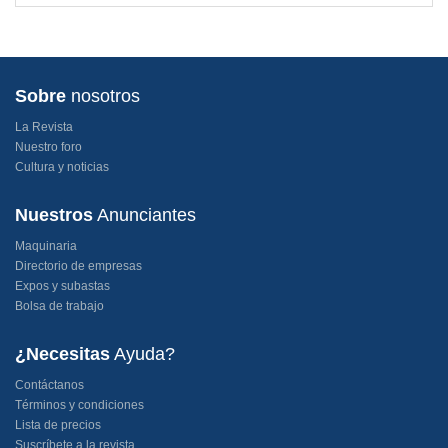
Sobre
nosotros
La Revista
Nuestro foro
Cultura y noticias
Nuestros
Anunciantes
Maquinaria
Directorio de empresas
Expos y subastas
Bolsa de trabajo
¿Necesitas
Ayuda?
Contáctanos
Términos y condiciones
Lista de precios
Suscríbete a la revista