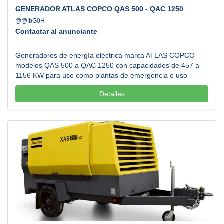
GENERADOR ATLAS COPCO QAS 500 - QAC 1250
@@IbG0H
Contactar al anunciante
Generadores de energía eléctrica marca ATLAS COPCO
modelos QAS 500 a QAC 1250 con capacidades de 457 a
1156 KW para uso como plantas de emergencia o uso
continuo 24/7. Diseñados especialmente para utilizarse en
Detalles
áreas como la construcción, industria manufacturera,
hospitales y centros comerciales gracias a su gran
resistencia y diseño silencioso. Atendemos todos los estados
de la República Mexicana. Llamanos....