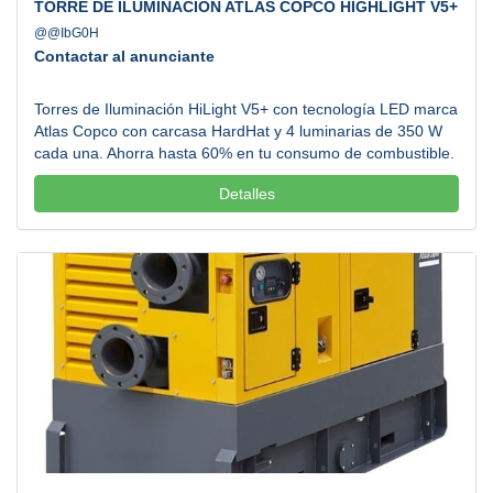
TORRE DE ILUMINACIÓN ATLAS COPCO HIGHLIGHT V5+
@@IbG0H
Contactar al anunciante
Torres de Iluminación HiLight V5+ con tecnología LED marca
Atlas Copco con carcasa HardHat y 4 luminarias de 350 W
cada una. Ahorra hasta 60% en tu consumo de combustible.
Nuestros equipos de última generación están diseñados con
Detalles
el objetivo de iluminar más con menos, permitiendo reducir
los costos de combustible y transporte. Atendemos todos los
estados de la República Mexicana. Llamanos....