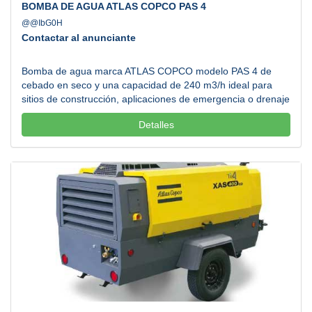
BOMBA DE AGUA ATLAS COPCO PAS 4
@@IbG0H
Contactar al anunciante
Bomba de agua marca ATLAS COPCO modelo PAS 4 de
cebado en seco y una capacidad de 240 m3/h ideal para
sitios de construcción, aplicaciones de emergencia o drenaje
en general. Nuestras bombas de agua son ideales tanto
Detalles
para la construcción, desagüe en general y aplicaciones de
emergencia, gracias a su gran eficiencia, versatilidad y su
cebado automático que te permitirá empezar a bombear
agua desde el momento en que enciendes el equipo.
Atendemos todos los estados de la República Mexicana.
Llamanos....