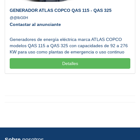
GENERADOR ATLAS COPCO QAS 115 - QAS 325
@@IbG0H
Contactar al anunciante
Generadores de energía eléctrica marca ATLAS COPCO
modelos QAS 115 a QAS 325 con capacidades de 92 a 276
KW para uso como plantas de emergencia o uso continuo
24/7. Diseñados especialmente para utilizarse en áreas
Detalles
como la construcción, industria manufacturera, hospitales y
centros comerciales gracias a su gran resistencia y diseño
silencioso. Atendemos todos los estados de la República
Mexicana. Llamanos....
Sobre
nosotros