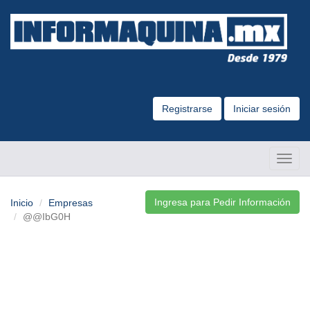
Registrarse
Iniciar sesión
Altern
Naveg
Ingresa para Pedir Información
Inicio
Empresas
@@IbG0H