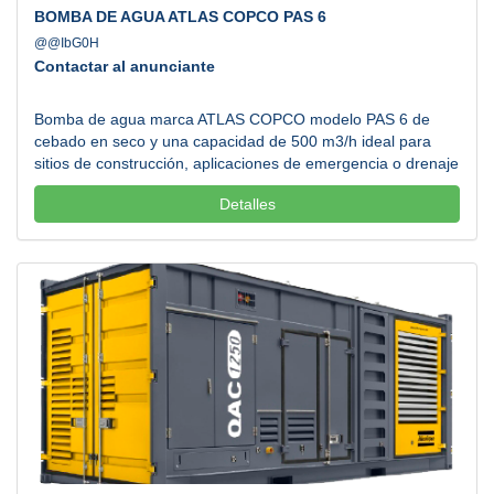
BOMBA DE AGUA ATLAS COPCO PAS 6
@@IbG0H
Contactar al anunciante
Bomba de agua marca ATLAS COPCO modelo PAS 6 de
cebado en seco y una capacidad de 500 m3/h ideal para
sitios de construcción, aplicaciones de emergencia o drenaje
en general. Nuestras bombas de agua son ideales tanto
Detalles
para la construcción, desagüe en general y aplicaciones de
emergencia, gracias a su gran eficiencia, versatilidad y su
cebado automático que te permitirá empezar a bombear
agua desde el momento en que enciendes el equipo.
Atendemos todos los estados de la República Mexicana.
Llamanos....