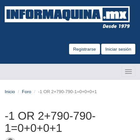
Registrarse
Iniciar sesión
Altern
Naveg
Inicio
Foro
-1 OR 2+790-790-1=0+0+0+1
-1 OR 2+790-790-
1=0+0+0+1