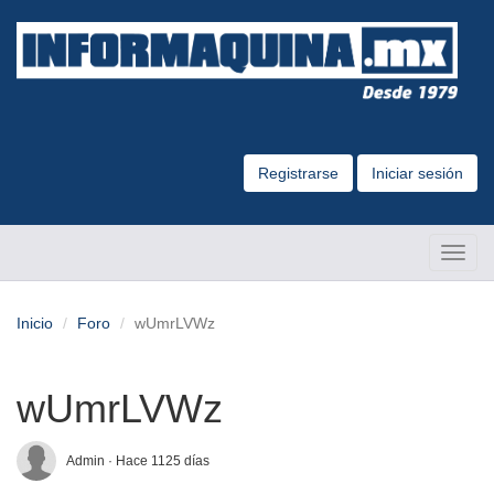
Registrarse
Iniciar sesión
Altern
Naveg
Inicio
Foro
wUmrLVWz
wUmrLVWz
Admin · Hace 1125 días