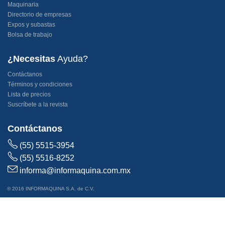
Maquinaria
Directorio de empresas
Expos y subastas
Bolsa de trabajo
¿Necesitas
Ayuda?
Contáctanos
Términos y condiciones
Lista de precios
Suscríbete a la revista
Contáctanos
(55) 5515-3954
(55) 5516-8252
informa@informaquina.com.mx
© 2016 INFORMAQUINA S.A. de C.V.