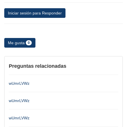
Iniciar sesión para Responder
Me gusta
0
Preguntas relacionadas
wUmrLVWz
wUmrLVWz
wUmrLVWz