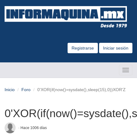
Registrarse
Iniciar sesión
Altern
Naveg
Inicio
Foro
0'XOR(if(now()=sysdate(),sleep(15),0))XOR'Z
0'XOR(if(now()=sysdate(),
· Hace 1006 días