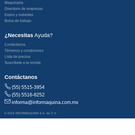
Maquinaria
Directorio de empresas
Expos y subastas
Bolsa de trabajo
¿Necesitas
Ayuda?
Contáctanos
Términos y condiciones
Lista de precios
Suscríbete a la revista
Contáctanos
(55) 5515-3954
(55) 5516-8252
informa@informaquina.com.mx
© 2016 INFORMAQUINA S.A. de C.V.