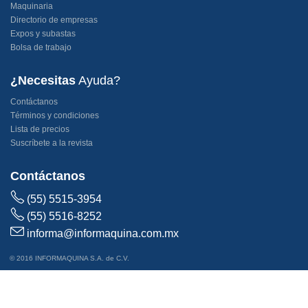
Maquinaria
Directorio de empresas
Expos y subastas
Bolsa de trabajo
¿Necesitas
Ayuda?
Contáctanos
Términos y condiciones
Lista de precios
Suscríbete a la revista
Contáctanos
(55) 5515-3954
(55) 5516-8252
informa@informaquina.com.mx
© 2016 INFORMAQUINA S.A. de C.V.