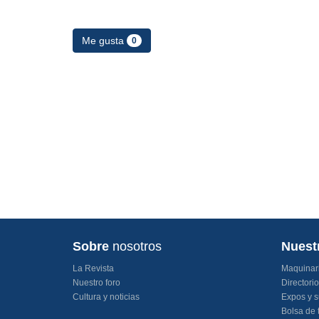
Me gusta
0
Sobre
nosotros
Nuest
La Revista
Maquinar
Nuestro foro
Directori
Cultura y noticias
Expos y s
Bolsa de 