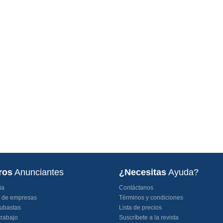
ros
Anunciantes
¿Necesitas
Ayuda?
ia
Contáctanos
o de empresas
Términos y condiciones
ubastas
Lista de precios
trabajo
Suscríbete a la revista