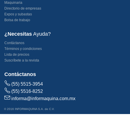
Maquinaria
Directorio de empresas
Expos y subastas
Bolsa de trabajo
¿Necesitas
Ayuda?
Contáctanos
Términos y condiciones
Lista de precios
Suscríbete a la revista
Contáctanos
(55) 5515-3954
(55) 5516-8252
informa@informaquina.com.mx
© 2016 INFORMAQUINA S.A. de C.V.