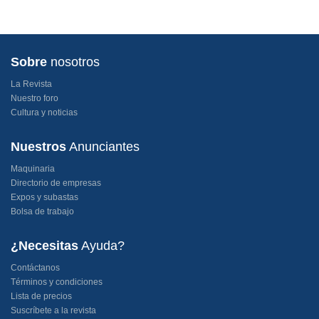
Sobre
nosotros
La Revista
Nuestro foro
Cultura y noticias
Nuestros
Anunciantes
Maquinaria
Directorio de empresas
Expos y subastas
Bolsa de trabajo
¿Necesitas
Ayuda?
Contáctanos
Términos y condiciones
Lista de precios
Suscríbete a la revista