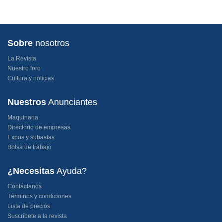
Sobre
nosotros
La Revista
Nuestro foro
Cultura y noticias
Nuestros
Anunciantes
Maquinaria
Directorio de empresas
Expos y subastas
Bolsa de trabajo
¿Necesitas
Ayuda?
Contáctanos
Términos y condiciones
Lista de precios
Suscríbete a la revista