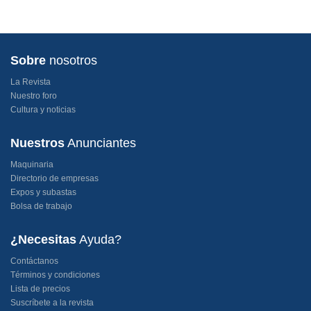
Sobre
nosotros
La Revista
Nuestro foro
Cultura y noticias
Nuestros
Anunciantes
Maquinaria
Directorio de empresas
Expos y subastas
Bolsa de trabajo
¿Necesitas
Ayuda?
Contáctanos
Términos y condiciones
Lista de precios
Suscríbete a la revista