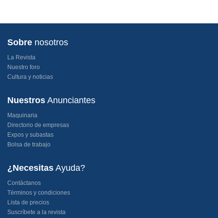
Sobre
nosotros
La Revista
Nuestro foro
Cultura y noticias
Nuestros
Anunciantes
Maquinaria
Directorio de empresas
Expos y subastas
Bolsa de trabajo
¿Necesitas
Ayuda?
Contáctanos
Términos y condiciones
Lista de precios
Suscríbete a la revista