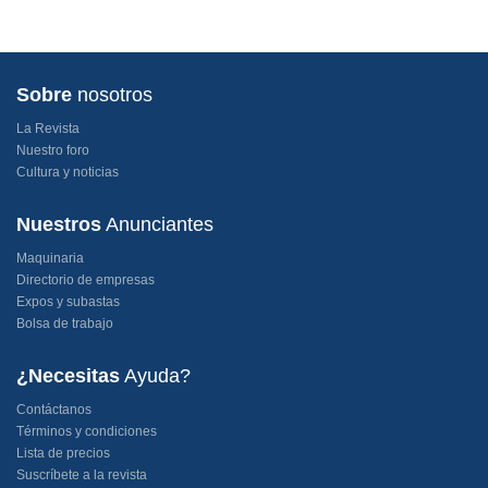
Sobre
nosotros
La Revista
Nuestro foro
Cultura y noticias
Nuestros
Anunciantes
Maquinaria
Directorio de empresas
Expos y subastas
Bolsa de trabajo
¿Necesitas
Ayuda?
Contáctanos
Términos y condiciones
Lista de precios
Suscríbete a la revista