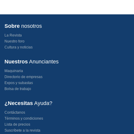
Sobre
nosotros
La Revista
Nuestro foro
Cultura y noticias
Nuestros
Anunciantes
Maquinaria
Directorio de empresas
Expos y subastas
Bolsa de trabajo
¿Necesitas
Ayuda?
Contáctanos
Términos y condiciones
Lista de precios
Suscríbete a la revista