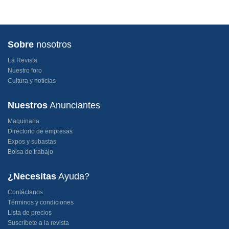
Sobre
nosotros
La Revista
Nuestro foro
Cultura y noticias
Nuestros
Anunciantes
Maquinaria
Directorio de empresas
Expos y subastas
Bolsa de trabajo
¿Necesitas
Ayuda?
Contáctanos
Términos y condiciones
Lista de precios
Suscríbete a la revista