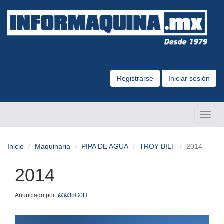
Registrarse
Iniciar sesión
Altern
Naveg
Inicio
Maquinaria
PIPA DE AGUA
TROY BILT
2014
2014
Anunciado por:
@@IbG0H