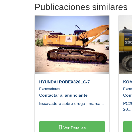
Publicaciones similares
HYUNDAI
ROBEX320LC-7
KOM
Excavadoras
Exca
Contactar al anunciante
Cont
Excavadora sobre oruga , marca...
PC2
20...
Ver Detalles