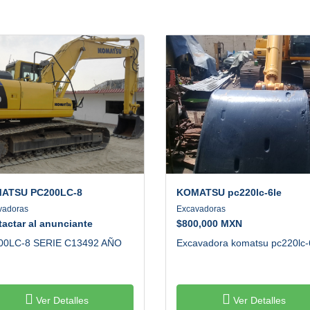
ATSU
PC200LC-8
KOMATSU
pc220lc-6le
vadoras
Excavadoras
actar al anunciante
$
800,000 MXN
00LC-8 SERIE C13492 AÑO
Excavadora komatsu pc220lc-6
Ver Detalles
Ver Detalles