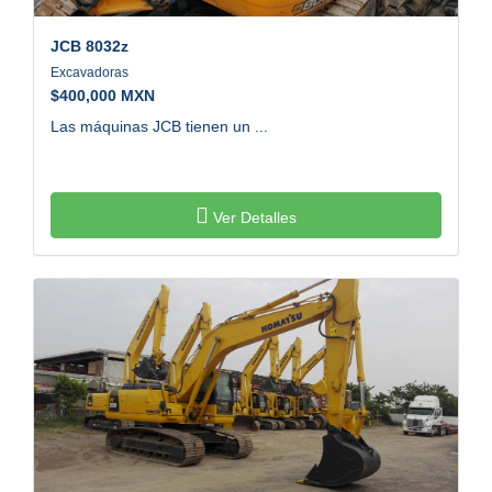
JCB
8032z
Excavadoras
$
400,000 MXN
Las máquinas JCB tienen un ...
Ver Detalles
KOMATSU
PC200-8