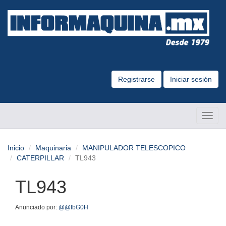
Registrarse
Iniciar sesión
Altern
Naveg
Inicio
Maquinaria
MANIPULADOR TELESCOPICO
CATERPILLAR
TL943
TL943
Anunciado por:
@@IbG0H