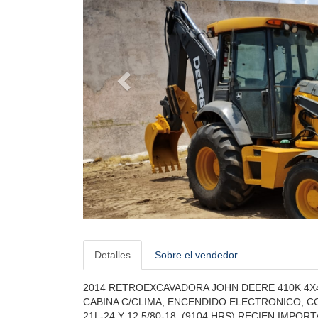
Detalles
Sobre el vendedor
2014 RETROEXCAVADORA JOHN DEERE 410K 4X
CABINA C/CLIMA, ENCENDIDO ELECTRONICO, CO
21L-24 Y 12.5/80-18. (9104 HRS) RECIEN IMPO