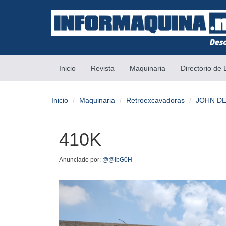
(current)
Inicio
Revista
Maquinaria
Directorio de
Inicio
Maquinaria
Retroexcavadoras
JOHN D
410K
Anunciado por:
@@IbG0H