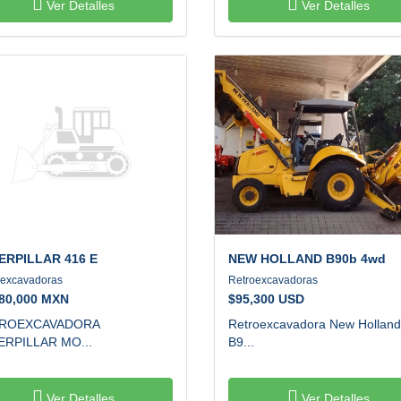
Ver Detalles
Ver Detalles
ERPILLAR
416 E
NEW HOLLAND
B90b 4wd
oexcavadoras
Retroexcavadoras
380,000 MXN
$
95,300 USD
ROEXCAVADORA
Retroexcavadora New Holland
ERPILLAR MO...
B9...
Ver Detalles
Ver Detalles