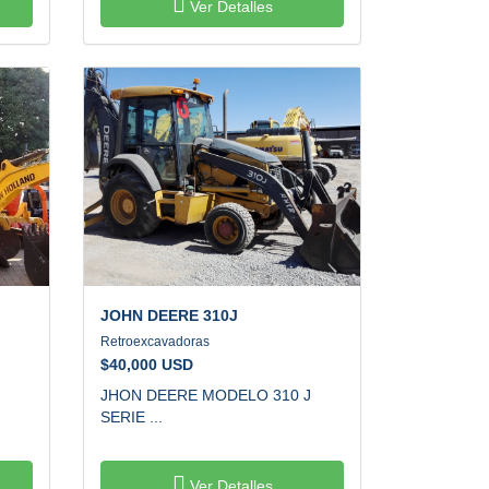
Ver Detalles
JOHN DEERE
310J
Retroexcavadoras
$
40,000 USD
JHON DEERE MODELO 310 J
SERIE ...
Ver Detalles