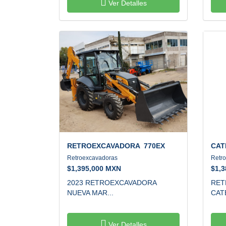
Ver Detalles
RETROEXCAVADORA
770EX
CAT
Retroexcavadoras
Retr
$
1,395,000 MXN
$
1,
2023 RETROEXCAVADORA
RET
NUEVA MAR...
CAT
Ver Detalles