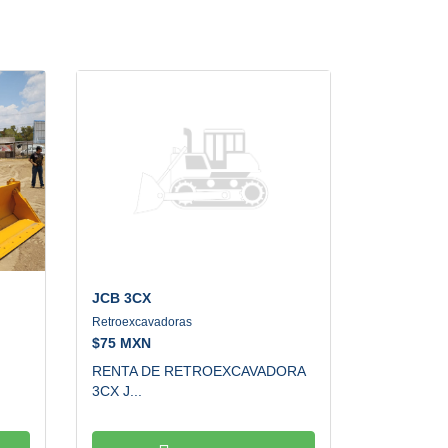
JCB
3CX
Retroexcavadoras
$
75 MXN
RENTA DE RETROEXCAVADORA
3CX J...