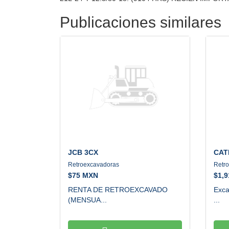
Publicaciones similares
JCB
3CX
CAT
Retroexcavadoras
Retr
$
75 MXN
$
1,
RENTA DE RETROEXCAVADO
Exca
(MENSUA...
...