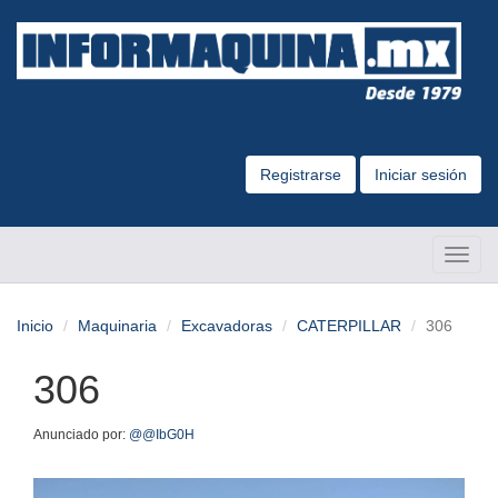
Registrarse
Iniciar sesión
Altern
Naveg
Inicio
Maquinaria
Excavadoras
CATERPILLAR
306
306
Anunciado por:
@@IbG0H