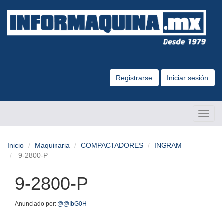
Registrarse
Iniciar sesión
Altern
Naveg
Inicio
Maquinaria
COMPACTADORES
INGRAM
9-2800-P
9-2800-P
Anunciado por:
@@IbG0H