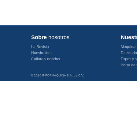
Sobre
nosotros
Nuest
La Revista
Maquinar
Nuestro foro
Directori
Cultura y noticias
Expos y s
Bolsa de 
© 2016 INFORMAQUINA S.A. de C.V.