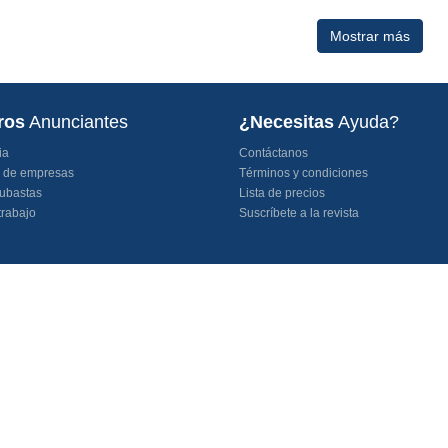
Mostrar más
ros
Anunciantes
¿Necesitas
Ayuda?
ia
Contáctanos
o de empresas
Términos y condiciones
ubastas
Lista de precios
trabajo
Suscríbete a la revista