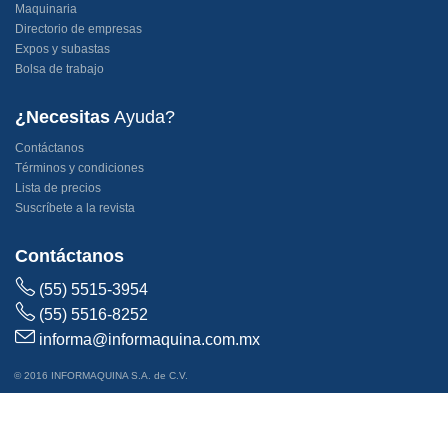
Maquinaria
Directorio de empresas
Expos y subastas
Bolsa de trabajo
¿Necesitas
Ayuda?
Contáctanos
Términos y condiciones
Lista de precios
Suscríbete a la revista
Contáctanos
(55) 5515-3954
(55) 5516-8252
informa@informaquina.com.mx
© 2016 INFORMAQUINA S.A. de C.V.