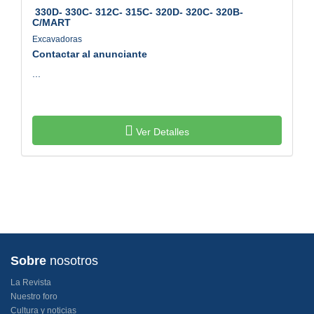
330D- 330C- 312C- 315C- 320D- 320C- 320B-
C/MART
Excavadoras
Contactar al anunciante
...
Ver Detalles
Sobre
nosotros
La Revista
Nuestro foro
Cultura y noticias