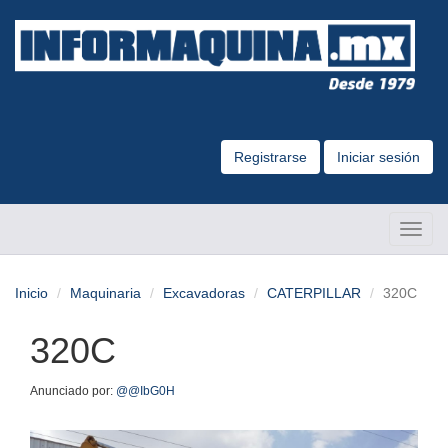
Registrarse
Iniciar sesión
Altern
Naveg
Inicio
Maquinaria
Excavadoras
CATERPILLAR
320C
320C
Anunciado por:
@@IbG0H